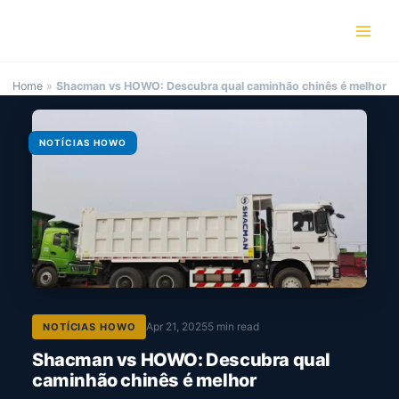
Skip
to
content
Home
»
Shacman vs HOWO: Descubra qual caminhão chinês é melhor
NOTÍCIAS HOWO
Apr 21, 2025
5 min read
NOTÍCIAS HOWO
Shacman vs HOWO: Descubra qual
caminhão chinês é melhor