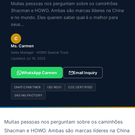
Muitas pessoas nos perguntam sobre os caminhões
Shacman e HOWO. Ambas são marcas líderes na China
e no mundo. Eles querem saber qual é o melhor para
seus…
C
Ms. Carmen
Sales Manager · HOWO Special Truck
Updated Jul 18, 2025
WhatsApp Carmen
Email Inquiry
CNHTC PARTNER
ISO 9001
CCC CERTIFIED
360 MU FACTORY
Muitas pessoas nos perguntam sobre os caminhões
Shacman e HOWO. Ambas são marcas líderes na China