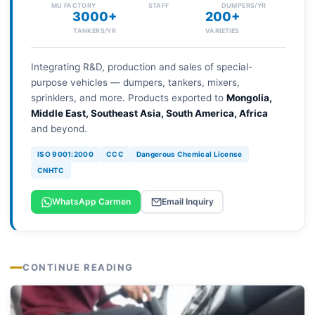
MU FACTORY
STAFF
DUMPERS/YR
3000+
200+
TANKERS/YR
VARIETIES
Integrating R&D, production and sales of special-
purpose vehicles — dumpers, tankers, mixers,
sprinklers, and more. Products exported to
Mongolia,
Middle East, Southeast Asia, South America, Africa
and beyond.
ISO 9001:2000
CCC
Dangerous Chemical License
CNHTC
WhatsApp Carmen
Email Inquiry
CONTINUE READING