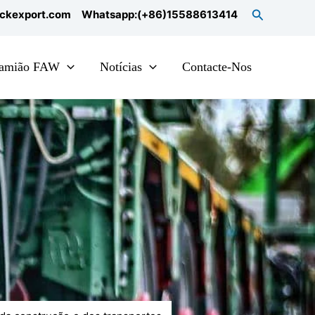
Search
uckexport.com
Whatsapp:(+86)15588613414
amião FAW
Notícias
Contacte-Nos