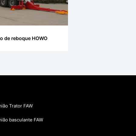
o de reboque HOWO
ião Trator FAW
ião basculante FAW