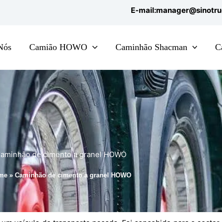
E-mail:manager@sinotr
Nós
Camião HOWO
Caminhão Shacman
C
aminhão de cimento a granel HOWO
me
»
Caminhão de cimento a granel HOWO