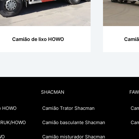
Camião de lixo HOWO
Camiã
SHACMAN
FAW
te HOWO
Camião Trator Shacman
Cam
OTRUK/HOWO
Camião basculante Shacman
Cam
WO
Camião misturador Shacman