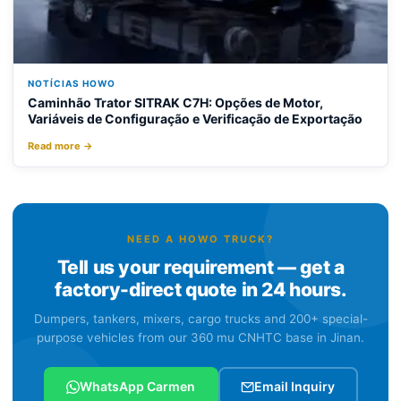
NOTÍCIAS HOWO
Caminhão Trator SITRAK C7H: Opções de Motor,
Variáveis de Configuração e Verificação de Exportação
Read more →
NEED A HOWO TRUCK?
Tell us your requirement — get a
factory-direct quote in 24 hours.
Dumpers, tankers, mixers, cargo trucks and 200+ special-
purpose vehicles from our 360 mu CNHTC base in Jinan.
WhatsApp Carmen
Email Inquiry