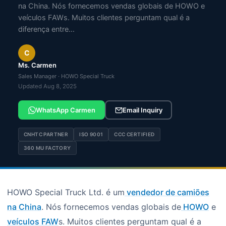
na China. Nós fornecemos vendas globais de HOWO e
veículos FAWs. Muitos clientes perguntam qual é a
diferença entre…
C
Ms. Carmen
Sales Manager · HOWO Special Truck
Updated Aug 8, 2025
WhatsApp Carmen
Email Inquiry
CNHTC PARTNER
ISO 9001
CCC CERTIFIED
360 MU FACTORY
HOWO Special Truck Ltd. é um
vendedor de camiões
na China
. Nós fornecemos vendas globais de
HOWO
e
veículos FAW
s. Muitos clientes perguntam qual é a