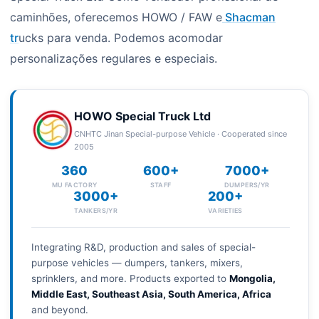
caminhões, oferecemos HOWO / FAW e
Shacman
tr
ucks para venda. Podemos acomodar
personalizações regulares e especiais.
HOWO Special Truck Ltd
CNHTC Jinan Special-purpose Vehicle · Cooperated since
2005
360
600+
7000+
MU FACTORY
STAFF
DUMPERS/YR
3000+
200+
TANKERS/YR
VARIETIES
Integrating R&D, production and sales of special-
purpose vehicles — dumpers, tankers, mixers,
sprinklers, and more. Products exported to
Mongolia,
Middle East, Southeast Asia, South America, Africa
and beyond.