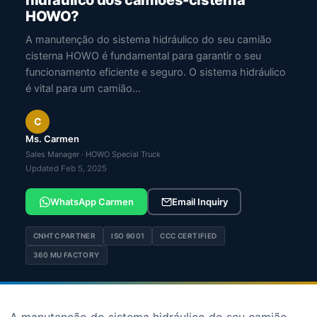
hidráulico dos camiões-cisterna
HOWO?
A manutenção do sistema hidráulico do seu camião
cisterna HOWO é fundamental para garantir o seu
funcionamento eficiente e seguro. O sistema hidráulico
é vital para um camião…
C
Ms. Carmen
Sales Manager · HOWO Special Truck
Updated Feb 5, 2025
WhatsApp Carmen
Email Inquiry
CNHTC PARTNER
ISO 9001
CCC CERTIFIED
360 MU FACTORY