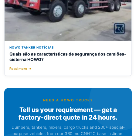
HOWO TANKER NOTÍCIAS
Quais são as características de segurança dos camiões-
cisterna HOWO?
Read more →
NEED A HOWO TRUCK?
Tell us your requirement — get a
factory-direct quote in 24 hours.
Dumpers, tankers, mixers, cargo trucks and 200+ special-
purpose vehicles from our 360 mu CNHTC base in Jinan.