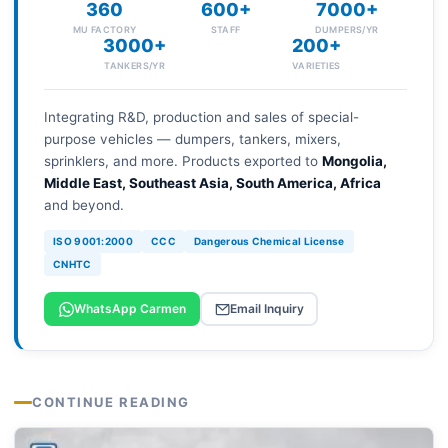
360
600+
7000+
MU FACTORY
STAFF
DUMPERS/YR
3000+
200+
TANKERS/YR
VARIETIES
Integrating R&D, production and sales of special-
purpose vehicles — dumpers, tankers, mixers,
sprinklers, and more. Products exported to
Mongolia,
Middle East, Southeast Asia, South America, Africa
and beyond.
ISO 9001:2000
CCC
Dangerous Chemical License
CNHTC
WhatsApp Carmen
Email Inquiry
CONTINUE READING