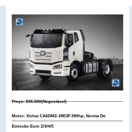
Preço: $35.000(Negociável)
Motor: Xichai CA6DM2-39E3F.390hp, Norma De
Emissão Euro 2/3/4/5