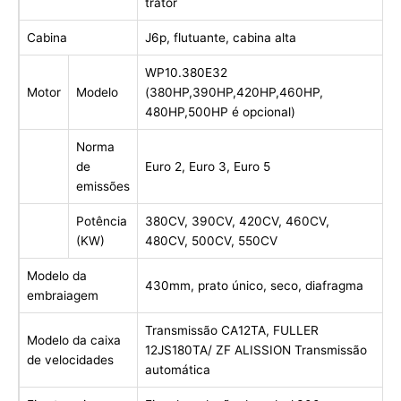
trator
Cabina
J6p, flutuante, cabina alta
WP10.380E32
Motor
Modelo
(380HP,390HP,420HP,460HP,
480HP,500HP é opcional)
Norma
de
Euro 2, Euro 3, Euro 5
emissões
Potência
380CV, 390CV, 420CV, 460CV,
(KW)
480CV, 500CV, 550CV
Modelo da
430mm, prato único, seco, diafragma
embraiagem
Transmissão CA12TA, FULLER
Modelo da caixa
12JS180TA/ ZF ALISSION Transmissão
de velocidades
automática