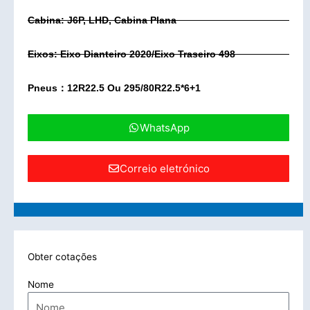
Cabina: J6P, LHD, Cabina Plana
Eixos: Eixo Dianteiro 2020/eixo Traseiro 498
Pneus：12R22.5 Ou 295/80R22.5*6+1
WhatsApp
Correio eletrónico
Obter cotações
Nome