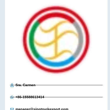
Sra. Carmen
+86-15588613414
manager@sinotruckexport.com