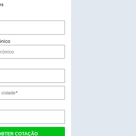
es
ónico
OBTER COTAÇÃO