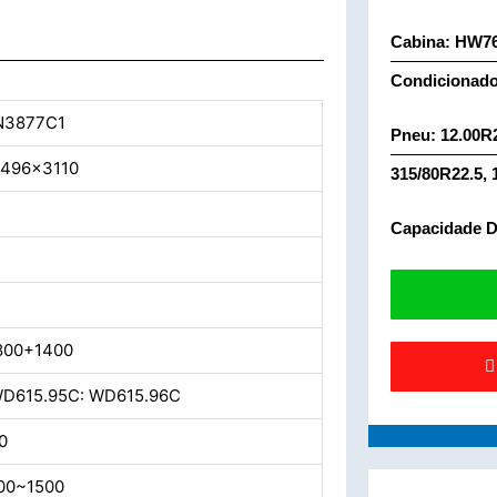
Cabina: HW76
Condicionad
N3877C1
Pneu: 12.00R
2496x3110
315/80R22.5,
Capacidade D
800+1400
WD615.95C: WD615.96C
0
00~1500