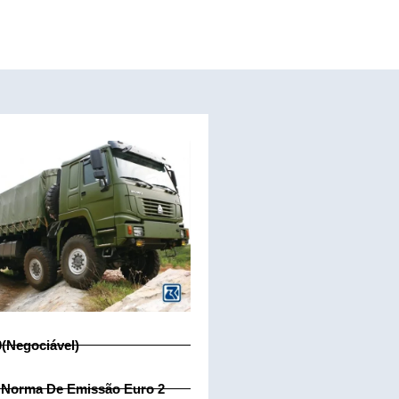
0(Negociável)
 Norma De Emissão Euro 2