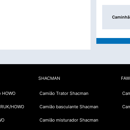
Caminhã
SHACMAN
FAW
te HOWO
Camião Trator Shacman
Cam
OTRUK/HOWO
Camião basculante Shacman
Cam
WO
Camião misturador Shacman