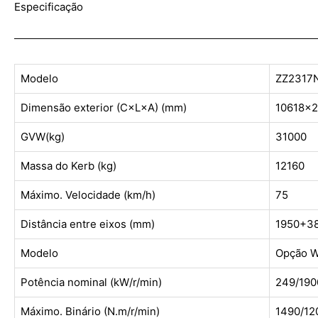
Especificação
Modelo
ZZ2317
Dimensão exterior (C×L×A) (mm)
10618x
GVW(kg)
31000
Massa do Kerb (kg)
12160
Máximo. Velocidade (km/h)
75
Distância entre eixos (mm)
1950+3
Modelo
Opção 
Potência nominal (kW/r/min)
249/190
Máximo. Binário (N.m/r/min)
1490/12