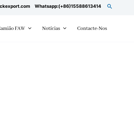
Search
uckexport.com
Whatsapp:(+86)15588613414
Camião FAW
Notícias
Contacte-Nos