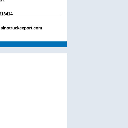
613414
sinotruckexport.com