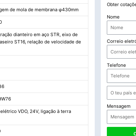
Obter cotaçõ
agem de mola de membrana φ430mm
Nome
0
tração dianteiro em aço STR, eixo de
Correio eletr
raseiro ST16, relação de velocidade de
Telefone
36
 HW76
Mensagem
elétrico VDO, 24V, ligação à terra
0