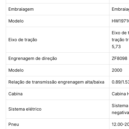
Embraiagem
Embrai
Modelo
HW1971
Eixo de 
Eixo de tração
tração t
5,73
Engrenagem de direção
ZF8098
Modelo
2000
Relação de transmissão engrenagem alta/baixa
0.89/1.5
Cabina
Cabina
Sistema 
Sistema elétrico
negativa
Pneu
12.00-2