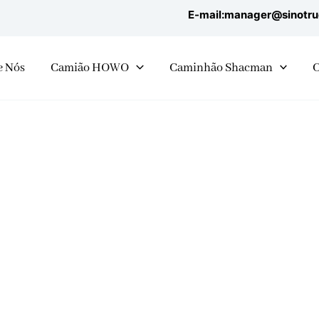
E-mail:manager@sinotr
e Nós
Camião HOWO
Caminhão Shacman
Caminhão de carga HOWO 8X8
Home
»
Caminhão de carga HOWO 8X8